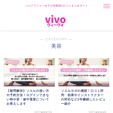
vivoアラフォー女子の体験談&口コミまとめサイト
― CATEGORY ―
美容
ダイエット
ダイエット
【疑問解決】ソエルの使い方
ソエルヨガの感想！口コミ評
や予約方法！ログインできな
判・効果やインストラクター
い時や音・途中退室について
の対応など2年継続したレビュ
お答えします
ー紹介
2022年8月7日
2022年8月4日