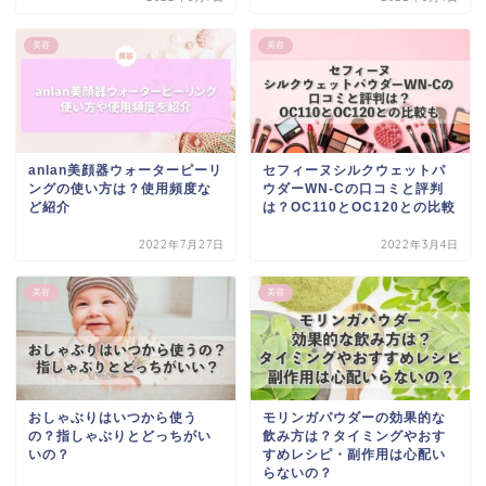
美容
美容
anlan美顔器ウォーターピーリ
セフィーヌシルクウェットパ
ングの使い方は？使用頻度な
ウダーWN-Cの口コミと評判
ど紹介
は？OC110とOC120との比較
2022年7月27日
2022年3月4日
美容
美容
おしゃぶりはいつから使う
モリンガパウダーの効果的な
の？指しゃぶりとどっちがい
飲み方は？タイミングやおす
いの？
すめレシピ・副作用は心配い
らないの？