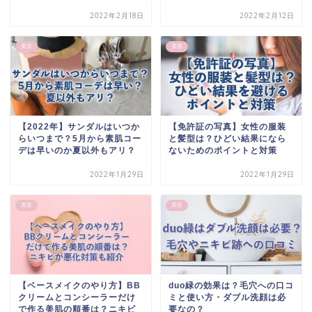
2022年2月18日
2022年2月12日
美容
美容
【2022年】サンダルはいつか
【免許証の写真】女性の服装
らいつまで？5月から素肌コー
と髪型は？ひどい結果になら
デは早いのか夏以外もアリ？
ないためのポイントと対策
2022年1月29日
2022年1月29日
美容
美容
【ベースメイクのやり方】BB
duo緑の効果は？毛穴への口コ
クリームとコンシーラーだけ
ミと使い方・ダブル洗顔は必
で作る美肌の順番は？ニキビ
要なの？